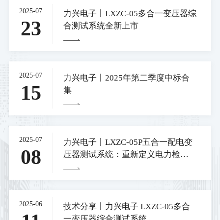
2025-07
力兴电子丨LXZC-05多合一变压器综
23
合测试系统全新上市
2025-07
力兴电子丨2025年第二季度中标合
15
集
2025-07
力兴电子丨LXZC-05P五合一配电变
08
压器测试系统：重新定义电力检测
效率新标杆
2025-06
技术分享丨力兴电子 LXZC-05多合
一变压器综合测试系统